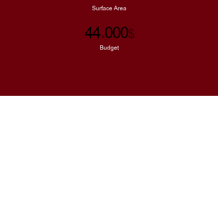
Surface Area
44
000
.
$
Budget