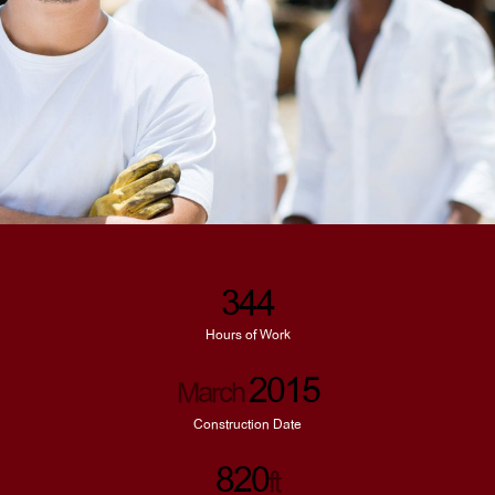
344
Hours of Work
2015
March
Construction Date
820
ft