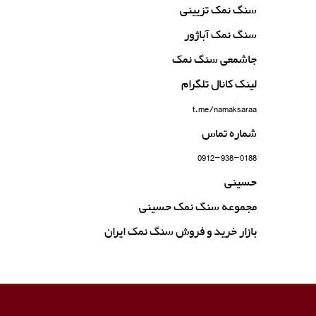
سنگ نمک تزیینی
سنگ نمک آباژور
جاشمعی سنگ نمک
لینک کانال تلگرام
t.me/namaksaraa
شماره تماس
0912-938-0188
حسینی
مجموعه سنگ نمک حسینی
بازار خرید و فروش سنگ نمک ایران