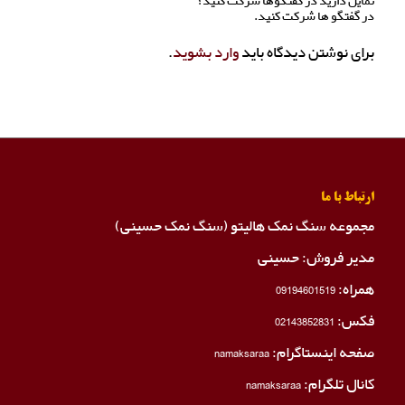
تمایل دارید در گفتگوها شرکت کنید؟
در گفتگو ها شرکت کنید.
برای نوشتن دیدگاه باید
وارد بشوید
.
ارتباط با ما
مجموعه سنگ نمک هالیتو (سنگ نمک حسینی)
مدیر فروش: حسینی
همراه:
09194601519
فکس:
02143852831
صفحه اینستاگرام:
namaksaraa
کانال تلگرام:
namaksaraa