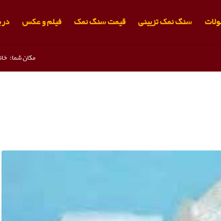
لات
سنگ نمک تزیینی
قیمت سنگ نمک
فیلم و عکس
دربا
مکان شما:
خان