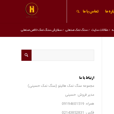
ره ما
تماس با ما
ه
/
مقالات سایت
/
سنگ نمک صنعتی
/
سفارش سنگ نمک خالص صنعتی
ارتباط با ما
مجموعه سنگ نمک هالیتو (سنگ نمک حسینی)
مدیر فروش: حسینی
همراه:
09194601519
فکس:
02143852831