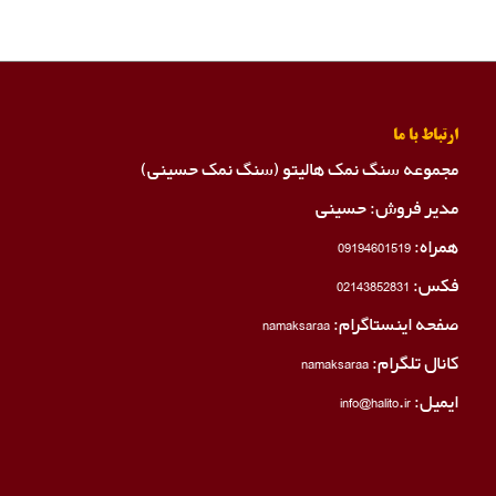
ارتباط با ما
مجموعه سنگ نمک هالیتو (سنگ نمک حسینی)
مدیر فروش: حسینی
همراه:
09194601519
فکس:
02143852831
صفحه اینستاگرام:
namaksaraa
کانال تلگرام:
namaksaraa
ایمیل: info@halito.ir