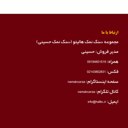
ارتباط با ما
مجموعه سنگ نمک هالیتو (سنگ نمک حسینی)
مدیر فروش: حسینی
همراه:
09194601519
فکس:
02143852831
صفحه اینستاگرام:
namaksaraa
کانال تلگرام:
namaksaraa
ایمیل: info@halito.ir