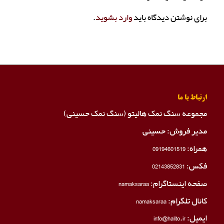
برای نوشتن دیدگاه باید
وارد بشوید
.
ارتباط با ما
مجموعه سنگ نمک هالیتو (سنگ نمک حسینی)
مدیر فروش: حسینی
همراه:
09194601519
فکس:
02143852831
صفحه اینستاگرام:
namaksaraa
کانال تلگرام:
namaksaraa
ایمیل: info@halito.ir