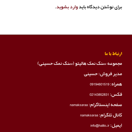
برای نوشتن دیدگاه باید
وارد بشوید
.
ارتباط با ما
مجموعه سنگ نمک هالیتو (سنگ نمک حسینی)
مدیر فروش: حسینی
همراه:
09194601519
فکس:
02143852831
صفحه اینستاگرام:
namaksaraa
کانال تلگرام:
namaksaraa
ایمیل: info@halito.ir