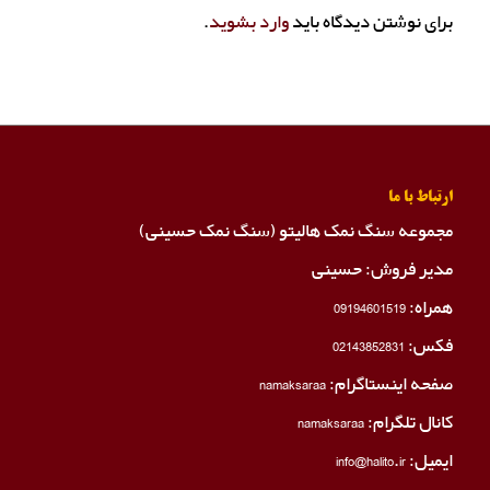
برای نوشتن دیدگاه باید
وارد بشوید
.
ارتباط با ما
مجموعه سنگ نمک هالیتو (سنگ نمک حسینی)
مدیر فروش: حسینی
همراه:
09194601519
فکس:
02143852831
صفحه اینستاگرام:
namaksaraa
کانال تلگرام:
namaksaraa
ایمیل: info@halito.ir