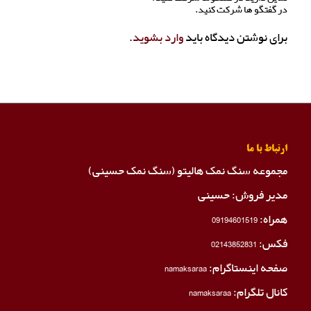
در گفتگو ها شرکت کنید.
برای نوشتن دیدگاه باید
وارد بشوید
.
ارتباط با ما
مجموعه سنگ نمک هالیتو (سنگ نمک حسینی)
مدیر فروش: حسینی
همراه:
09194601519
فکس:
02143852831
صفحه اینستاگرام:
namaksaraa
کانال تلگرام:
namaksaraa