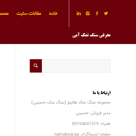
خانه
مقالات سایت
محصو
معرفی سنگ نمک آبی
ارتباط با ما
مجموعه سنگ نمک هالیتو (سنگ نمک حسینی)
مدیر فروش: حسینی
همراه:
09194601519
صفحه اینستاگرام:
namaksaraa