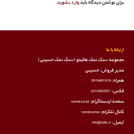
برای نوشتن دیدگاه باید
وارد بشوید
.
ارتباط با ما
مجموعه سنگ نمک هالیتو (سنگ نمک حسینی)
مدیر فروش: حسینی
همراه:
09194601519
فکس:
02143852831
صفحه اینستاگرام:
namaksaraa
کانال تلگرام:
namaksaraa
ایمیل: info@halito.ir