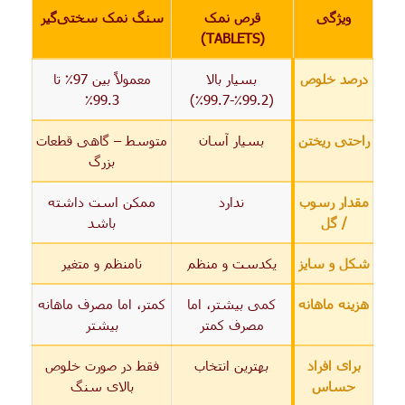
ویژگی
قرص نمک
سنگ نمک سختی‌گیر
(TABLETS)
درصد خلوص
بسیار بالا
معمولاً بین 97٪ تا
99.3٪
(99.2٪-99.7٪)
راحتی ریختن
بسیار آسان
متوسط – گاهی قطعات
بزرگ
مقدار رسوب
ندارد
ممکن است داشته
/ گل
باشد
شکل و سایز
یکدست و منظم
نامنظم و متغیر
هزینه ماهانه
کمی بیشتر، اما
کمتر، اما مصرف ماهانه
مصرف کمتر
بیشتر
برای افراد
بهترین انتخاب
فقط در صورت خلوص
حساس
بالای سنگ