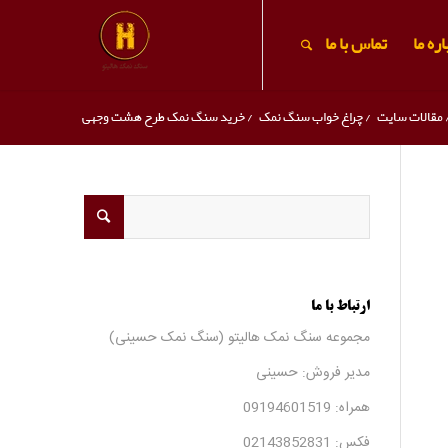
ره ما
تماس با ما
مقالات سایت
/
چراغ خواب سنگ نمک
/
خرید سنگ نمک طرح هشت وجهی
ارتباط با ما
مجموعه سنگ نمک هالیتو (سنگ نمک حسینی)
مدیر فروش: حسینی
همراه:
09194601519
فکس:
02143852831