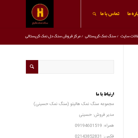
ره ما
تماس با ما
الات سایت
/
سنگ نمک کریستالی
/
مرکز فروش سنگ دل نمک کریستالی
ارتباط با ما
مجموعه سنگ نمک هالیتو (سنگ نمک حسینی)
مدیر فروش: حسینی
همراه:
09194601519
فکس:
02143852831