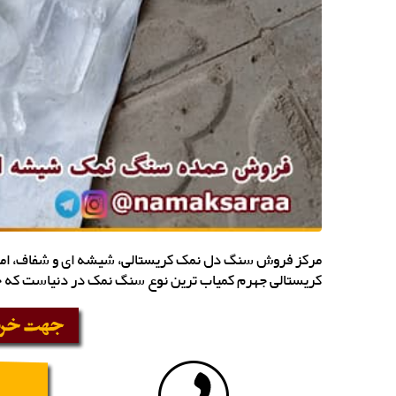
کریستالی جهرم کمیاب ترین نوع سنگ نمک در دنیاست که خلوص 99.9 درصدی ر