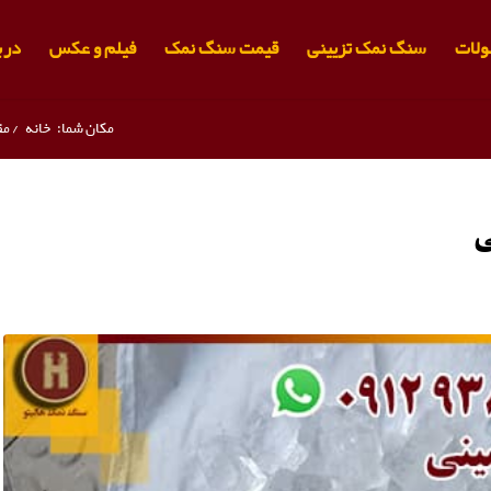
لات
سنگ نمک تزیینی
قیمت سنگ نمک
فیلم و عکس
دربا
مکان شما:
خانه
/
مق
ی