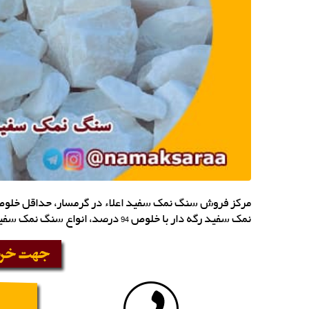
نمک سفید رگه دار با خلوص 94 درصد، انواع سنگ نمک سفید مناسب با صنایع مختلف با قیمت درب معدن عرضه می شود.