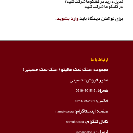
تمایل دارید در گفتگوها شرکت کنید؟
در گفتگو ها شرکت کنید.
برای نوشتن دیدگاه باید
وارد بشوید
.
ارتباط با ما
مجموعه سنگ نمک هالیتو (سنگ نمک حسینی)
مدیر فروش: حسینی
همراه:
09194601519
فکس:
02143852831
صفحه اینستاگرام:
namaksaraa
کانال تلگرام:
namaksaraa
ایمیل: info@halito.ir