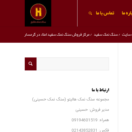
ره ما
تماس با ما
 سایت
/
سنگ نمک سفید
/
مرکز فروش سنگ نمک سفید اعلاء در گرمسار
ارتباط با ما
مجموعه سنگ نمک هالیتو (سنگ نمک حسینی)
مدیر فروش: حسینی
همراه:
09194601519
فکس:
02143852831