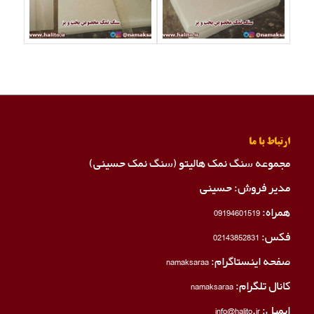
ارتباط با ما
مجموعه سنگ نمک هالیتو (سنگ نمک حسینی)
مدیر فروش: حسینی
همراه:
09194601519
فکس:
02143852831
صفحه اینستاگرام:
namaksaraa
کانال تلگرام:
namaksaraa
ایمیل: info@halito.ir