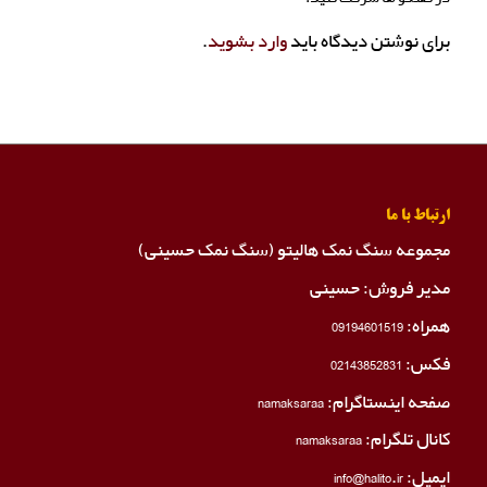
برای نوشتن دیدگاه باید
وارد بشوید
.
ارتباط با ما
مجموعه سنگ نمک هالیتو (سنگ نمک حسینی)
مدیر فروش: حسینی
همراه:
09194601519
فکس:
02143852831
صفحه اینستاگرام:
namaksaraa
کانال تلگرام:
namaksaraa
ایمیل: info@halito.ir