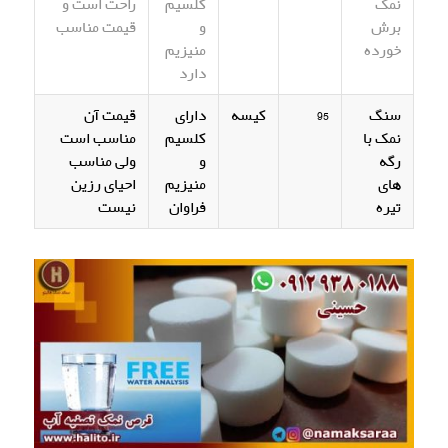
نمک
کلسیم
راحت است و
برش
و
قیمت مناسب
خورده
منیزیم
دارد
سنگ
95
کیسه
دارای
قیمت آن
نمک با
کلسیم
مناسب است
رگه
و
ولی مناسب
های
منیزیم
احیای رزین
تیره
فراوان
نیست