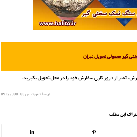
 گیر معمولی تحویل تهران
ر محل تحویل بگیرید.
توسط
تلفن تماس 09129380188
تراک این مطلب