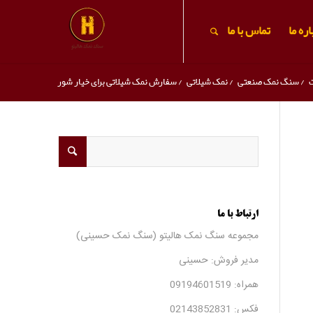
ره ما
تماس با ما
ت
/
سنگ نمک صنعتی
/
نمک شیلاتی
/
سفارش نمک شیلاتی برای خیار شور
ارتباط با ما
مجموعه سنگ نمک هالیتو (سنگ نمک حسینی)
مدیر فروش: حسینی
همراه:
09194601519
فکس:
02143852831