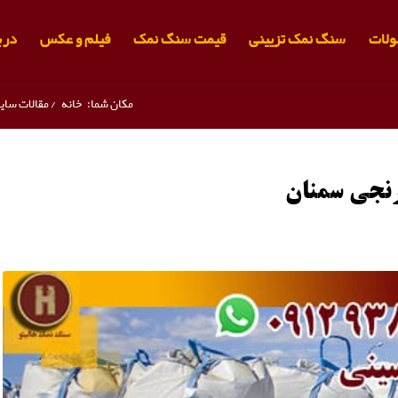
لات
سنگ نمک تزیینی
قیمت سنگ نمک
فیلم و عکس
دربا
مکان شما:
خانه
/
مقالات سای
رنجی سمنان