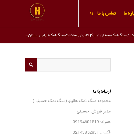
ره ما
تماس با ما
ت
/
سنگ نمک سمنان
/
مرکز تامین و صادرات سنگ نمک نارنجی سمنان...
ارتباط با ما
مجموعه سنگ نمک هالیتو (سنگ نمک حسینی)
مدیر فروش: حسینی
همراه:
09194601519
فکس:
02143852831