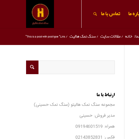
ره ما
تماس با ما
ا:
خانه
/
مقالات سایت
/
سنگ نمک هالیت
/
This is a post with post type “Link”
ارتباط با ما
مجموعه سنگ نمک هالیتو (سنگ نمک حسینی)
مدیر فروش: حسینی
همراه:
09194601519
فکس:
02143852831