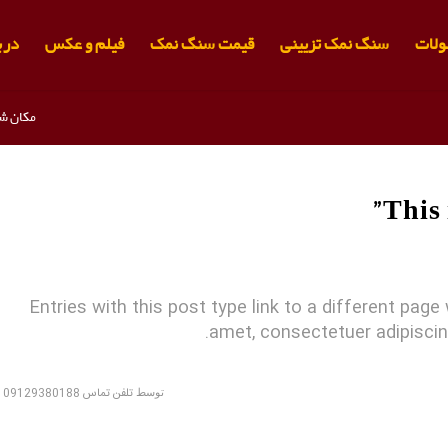
لات
سنگ نمک تزیینی
قیمت سنگ نمک
فیلم و عکس
دربا
مکان شم
This 
Entries with this post type link to a different page
amet, consectetuer adipiscin
توسط
تلفن تماس 09129380188