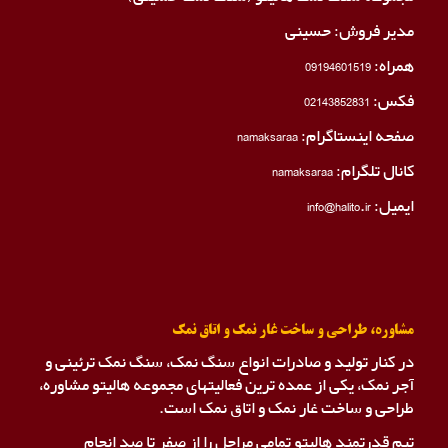
مدیر فروش: حسینی
همراه:
09194601519
فکس:
02143852831
صفحه اینستاگرام:
namaksaraa
کانال تلگرام:
namaksaraa
ایمیل: info@halito.ir
مشاوره، طراحی و ساخت غار نمک و اتاق نمک
در کنار تولید و صادرات انواع سنگ نمک، سنگ نمک ترئینی و
آجر نمک، یکی از عمده ترین فعالیتهای مجموعه هالیتو مشاوره،
طراحی و ساخت غار نمک و اتاق نمک است.
تیم قدرتمند هالیتو تمامی مراحل را از صفر تا صد انجام