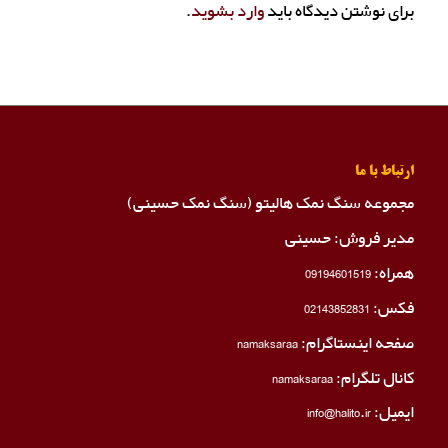
برای نوشتن دیدگاه باید
وارد بشوید
.
ارتباط با ما
مجموعه سنگ نمک هالیتو (سنگ نمک حسینی)
مدیر فروش: حسینی
همراه:
09194601519
فکس:
02143852831
صفحه اینستاگرام:
namaksaraa
کانال تلگرام:
namaksaraa
ایمیل: info@halito.ir