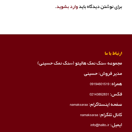
برای نوشتن دیدگاه باید
وارد بشوید
.
ارتباط با ما
مجموعه سنگ نمک هالیتو (سنگ نمک حسینی)
مدیر فروش: حسینی
همراه:
09194601519
فکس:
02143852831
صفحه اینستاگرام:
namaksaraa
کانال تلگرام:
namaksaraa
ایمیل: info@halito.ir