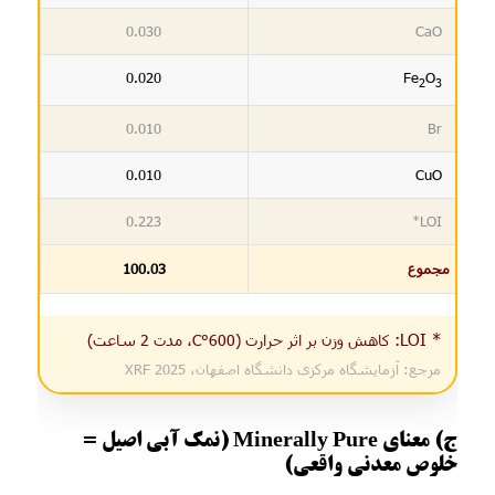
0.030
CaO
0.020
Fe
O
2
3
0.010
Br
0.010
CuO
0.223
LOI*
مجموع
100.03
* LOI:
کاهش وزن بر اثر حرارت (600°C، مدت 2 ساعت)
مرجع: آزمایشگاه مرکزی دانشگاه اصفهان، XRF 2025
ج) معنای Minerally Pure (نمک آبی اصیل =
خلوص معدنی واقعی)