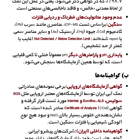
۹۸.۷٪)، که در گواهی ذکر می‌شود، یعنی در عمل این نمک
از لحاظ معدنی «خالص» و فاقد ناخالصی‌های صنعتی است.
عدم وجود متانولیت‌های خطرناک و ردیابی فلزات
سنگین:
براساس تست ICP-MS، عناصری مانند سرب (Pb)،
کادمیوم (Cd)، جیوه (Hg)، آرسنیک (As) و سایر عناصر سمی
یا report شده‌اند:
Not Detected / Below Detection Limit
(غایب یا
کمتر از حد تشخیص).
پایداری pH و پارامترهای دیگر:
pH معمولاً خنثی تا کمی قلیایی
است، که توسط همین آزمایشگاه‌ها سنجش می‌شود.
ب) گواهینامه‌ها
گواهی آزمایشگاه‌های اروپایی:
برخی نمونه‌های صادراتی
نمک آبی ایران توسط آزمایشگاه‌های معتبر اروپایی مثل
SGS
سوئیس، Eurofins، ALS و Intertek
مورد تست قرار گرفته و
گواهی
Certificate of Analysis
(COA) صادر شده است، که
نشان‌دهنده‌ی خلوص بسیار بالای NaCl و نبود هیچ نوع
آلودگی شیمیایی یا فلزات سنگین است.
گواهینامه داخلی (ایران):
شرکت‌های پیشرو ایرانی
گواهی‌های تست خود را از آزمایشگاه‌های دارای مجوز