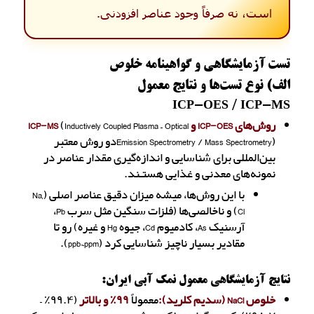
است، نه صرفاً وجود عناصر افزودنی.
تست آزمایشگاهی و گواهینامه خلوص
الف) نوع تست‌ها و نتایج معمول
ICP-OES / ICP-MS
روش‌های ICP-OES و ICP-MS
(Inductively Coupled Plasma – Optical
Emission Spectrometry / Mass Spectrometry)دو روش معتبر
بین‌المللی برای شناسایی و اندازه‌گیری مقدار عناصر در
نمونه‌های معدنی و غذایی هستـند.
با این روش‌ها، میشه میزان دقیق عناصر اصلی (Na,
Cl) و ناخالصی‌ها (فلزات سنگین مثل سرب Pb،
آرسنیک As، کادمیوم Cd، جیوه Hg و غیره) رو تا
مقادیر بسیار ناچیز شناسایی کرد (ppb~ppm).
نتایج آزمایشگاهی معمول نمک آبی ایران:
خلوص NaCl (سدیم کلرید):
معمولاً
۹۹٪ و بالاتر
(۹۹.۴٪ –