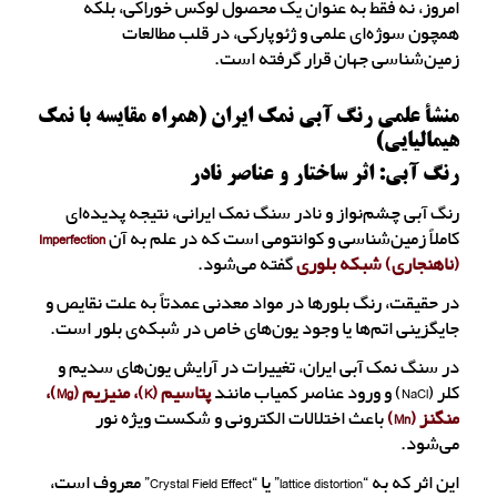
امروز، نه فقط به عنوان یک محصول لوکس خوراکی، بلکه
همچون سوژه‌ای علمی و ژئوپارکی، در قلب مطالعات
زمین‌شناسی جهان قرار گرفته است.
منشأ علمی رنگ آبی نمک ایران (همراه مقایسه با نمک
هیمالیایی)
رنگ آبی: اثر ساختار و عناصر نادر
رنگ آبی چشم‌نواز و نادر سنگ نمک ایرانی، نتیجه پدیده‌ای
کاملاً زمین‌شناسی و کوانتومی است که در علم به آن
Imperfection
(ناهنجاری) شبکه بلوری
گفته می‌شود.
در حقیقت، رنگ بلورها در مواد معدنی عمدتاً به علت نقایص و
جایگزینی اتم‌ها یا وجود یون‌های خاص در شبکه‌ی بلور است.
در سنگ نمک آبی ایران، تغییرات در آرایش یون‌های سدیم و
کلر (NaCl) و ورود عناصر کمیاب مانند
پتاسیم (K)، منیزیم (Mg)،
منگنز (Mn)
باعث اختلالات الکترونی و شکست ویژه نور
می‌شود.
این اثر که به “lattice distortion” یا “Crystal Field Effect” معروف است،