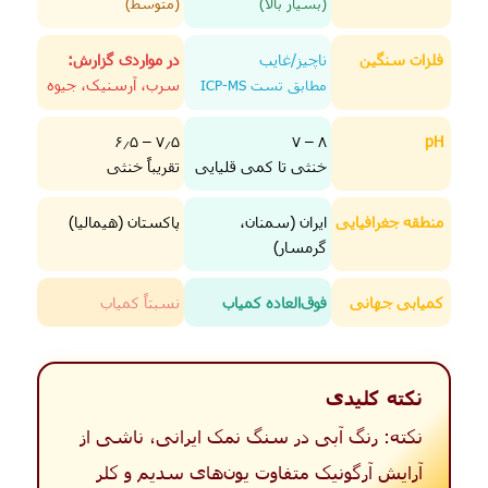
(بسیار بالا)
(متوسط)
فلزات سنگین
ناچیز/غایب
در مواردی گزارش:
سرب، آرسنیک، جیوه
مطابق تست ICP-MS
۷٫۵ – ۶٫۵
۸ – ۷
pH
خنثی تا کمی قلیایی
تقریباً خنثی
منطقه جغرافیایی
ایران (سمنان،
پاکستان (هیمالیا)
گرمسار)
کمیابی جهانی
فوق‌العاده کمیاب
نسبتاً کمیاب
نکته کلیدی
نکته: رنگ آبی در سنگ نمک ایرانی، ناشی از
آرایش آرگونیک متفاوت یون‌های سدیم و کلر