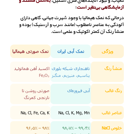
کمیاب، و نبود آلاینده‌های فلزی سنگین،
به‌شکل مستند و
آزمایشگاهی بی‌نظیر است
؛
درحالی که نمک هیمالیا با وجود شهرت جهانی، گاهی دارای
آلودگی‌ به عناصر نامطلوب (مانند سرب و آرسنیک) بوده و
منشأ رنگ آن کمتر اکوتیک و علمی است.
ویژگی
نمک آبی ایران
نمک صورتی هیمالیا
منشأ رنگ
ناهنجاری شبکه بلوری
اکسید آهن هماتوئید
پتاسیم، منیزیم، منگنز
Fe₂O₃
رنگ غالب
آبی فیروزه‌ای
صورتی روشن تا
نارنجی کمرنگ
عناصر غالب
Na, Cl, K, Mg, Mn
Na, Cl, Fe, Ca, K
خلوص NaCl
۹۹٫۴٪ – ۹۸٫۷٪
۹۸٪ – ۹۶٫۵٪