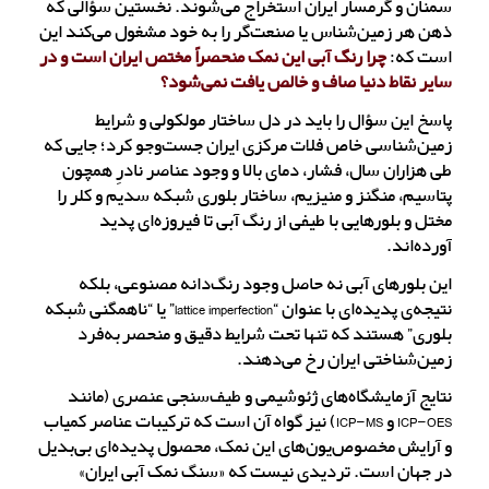
سمنان و گرمسار ایران استخراج می‌شوند. نخستین سؤالی که
ذهن هر زمین‌شناس یا صنعت‌گر را به خود مشغول می‌کند این
است که:
چرا رنگ آبی این نمک منحصراً مختص ایران است و در
سایر نقاط دنیا صاف و خالص یافت نمی‌شود؟
پاسخ این سؤال را باید در دل ساختار مولکولی و شرایط
زمین‌شناسی خاص فلات مرکزی ایران جست‌وجو کرد؛ جایی که
طی هزاران سال، فشار، دمای بالا و وجود عناصر نادرِ همچون
پتاسیم، منگنز و منیزیم، ساختار بلوری شبکه سدیم و کلر را
مختل و بلورهایی با طیفی از رنگ آبی تا فیروزه‌ای پدید
آورده‌اند.
این بلورهای آبی نه حاصل وجود رنگ‌دانه مصنوعی، بلکه
نتیجه‌ی پدیده‌ای با عنوان “lattice imperfection” یا “ناهمگنی شبکه
بلوری” هستند که تنها تحت شرایط دقیق و منحصر‌به‌فرد
زمین‌شناختی ایران رخ می‌دهند.
نتایج آزمایشگاه‌های ژئوشیمی و طیف‌سنجی عنصری (مانند
ICP-OES و ICP-MS) نیز گواه آن است که ترکیبات عناصر کمیاب
و آرایش مخصوص‌یون‌های این نمک، محصول پدیده‌ای بی‌بدیل
در جهان است. تردیدی نیست که «سنگ نمک آبی ایران»