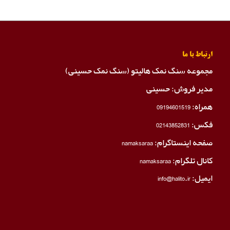
ارتباط با ما
مجموعه سنگ نمک هالیتو (سنگ نمک حسینی)
مدیر فروش: حسینی
همراه:
09194601519
فکس:
02143852831
صفحه اینستاگرام:
namaksaraa
کانال تلگرام:
namaksaraa
ایمیل: info@halito.ir