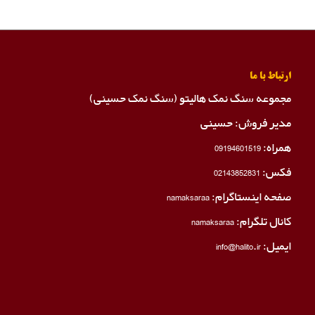
ارتباط با ما
مجموعه سنگ نمک هالیتو (سنگ نمک حسینی)
مدیر فروش: حسینی
همراه:
09194601519
فکس:
02143852831
صفحه اینستاگرام:
namaksaraa
کانال تلگرام:
namaksaraa
ایمیل: info@halito.ir