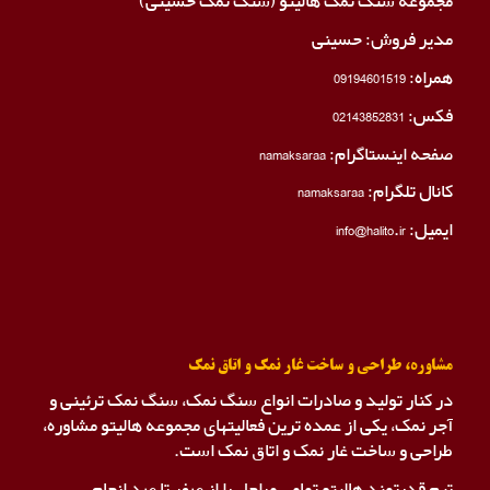
مجموعه سنگ نمک هالیتو (سنگ نمک حسینی)
مدیر فروش: حسینی
همراه:
09194601519
فکس:
02143852831
صفحه اینستاگرام:
namaksaraa
کانال تلگرام:
namaksaraa
ایمیل: info@halito.ir
مشاوره، طراحی و ساخت غار نمک و اتاق نمک
در کنار تولید و صادرات انواع سنگ نمک، سنگ نمک ترئینی و
آجر نمک، یکی از عمده ترین فعالیتهای مجموعه هالیتو مشاوره،
طراحی و ساخت غار نمک و اتاق نمک است.
تیم قدرتمند هالیتو تمامی مراحل را از صفر تا صد انجام