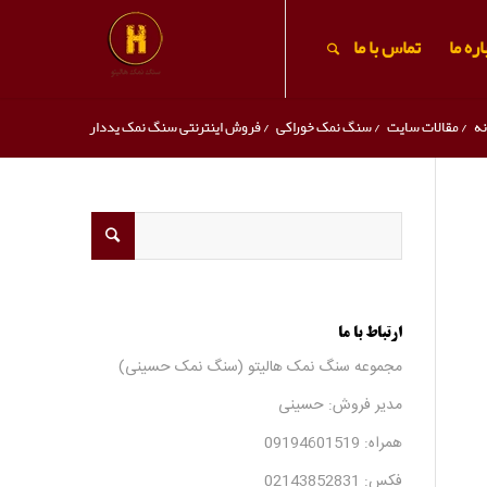
ره ما
تماس با ما
نه
/
مقالات سایت
/
سنگ نمک خوراکی
/
فروش اینترنتی سنگ نمک یددار
ارتباط با ما
مجموعه سنگ نمک هالیتو (سنگ نمک حسینی)
مدیر فروش: حسینی
همراه:
09194601519
فکس:
02143852831