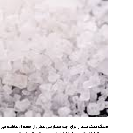
سنگ نمک یددار برای چه مصارفی بیش از همه استفاده می ش