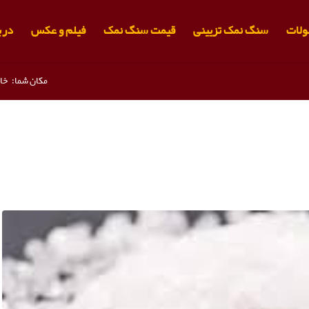
لات
سنگ نمک تزیینی
قیمت سنگ نمک
فیلم و عکس
دربا
مکان شما:
خا