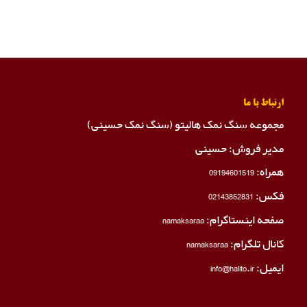
ارتباط با ما
مجموعه سنگ نمک هالیتو (سنگ نمک حسینی)
مدیر فروش: حسینی
همراه:
09194601519
فکس:
02143852831
صفحه اینستاگرام:
namaksaraa
کانال تلگرام:
namaksaraa
ایمیل: info@halito.ir