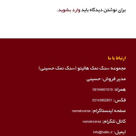
برای نوشتن دیدگاه باید
وارد بشوید
.
ارتباط با ما
مجموعه سنگ نمک هالیتو (سنگ نمک حسینی)
مدیر فروش: حسینی
همراه:
09194601519
فکس:
02143852831
صفحه اینستاگرام:
namaksaraa
کانال تلگرام:
namaksaraa
ایمیل: info@halito.ir