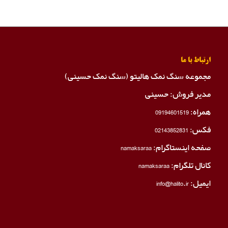
ارتباط با ما
مجموعه سنگ نمک هالیتو (سنگ نمک حسینی)
مدیر فروش: حسینی
همراه:
09194601519
فکس:
02143852831
صفحه اینستاگرام:
namaksaraa
کانال تلگرام:
namaksaraa
ایمیل: info@halito.ir