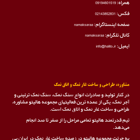
همراه:
09194601519
فکس:
02143852831
صفحه اینستاگرام:
namaksaraa
کانال تلگرام:
namaksaraa
ایمیل: info@halito.ir
مشاوره، طراحی و ساخت غار نمک و اتاق نمک
در کنار تولید و صادرات انواع سنگ نمک، سنگ نمک ترئینی و
آجر نمک، یکی از عمده ترین فعالیتهای مجموعه هالیتو مشاوره،
طراحی و ساخت غار نمک و اتاق نمک است.
تیم قدرتمند هالیتو تمامی مراحل را از صفر تا صد انجام
می‌دهد.
به جرئت مجموعه هالیتو در زمینه ساخت غار نمک در ایران بی