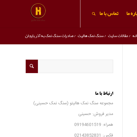
ره ما
تماس با ما
نه
/
مقالات سایت
/
سنگ نمک هالیت
/
صادرات سنگ نمک به آذربایجان
ارتباط با ما
مجموعه سنگ نمک هالیتو (سنگ نمک حسینی)
مدیر فروش: حسینی
همراه:
09194601519
فکس:
02143852831