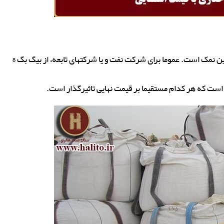
بسته بندی نمک حفاری یکی از عمده ترین مسائل در خرید این نمک است. عموما برای شرکت نفت و یا شرکتهای تابعه، از بیگ بگ 8
ست که هر کدام مستقیما بر قیمت نهایی تاثیرگذار است.