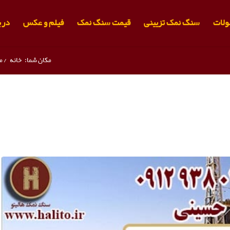
لات
سنگ نمک تزیینی
قیمت سنگ نمک
فیلم و عکس
دربا
مکان شما:
خانه
/
م