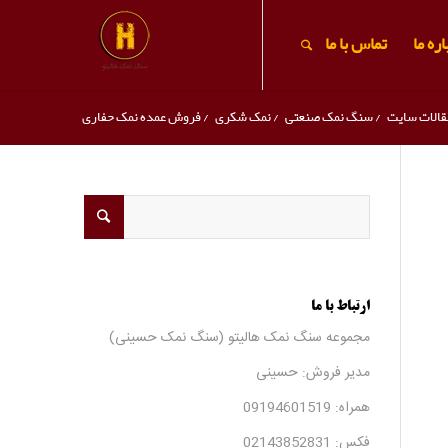
ره ما
تماس با ما
قالات سایت
/
سنگ نمک صنعتی
/
نمک شکری
/
فروش عمده نمک حفاری
ارتباط با ما
مجموعه سنگ نمک هالیتو (سنگ نمک حسینی)
مدیر فروش: حسینی
همراه:
09194601519
فکس:
02143852831