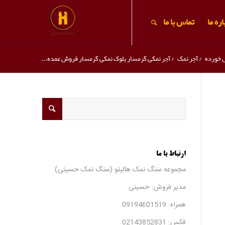
ره ما
تماس با ما
 خورده
/
آجر نمک
/
آجر نمکی گرمسار بلوک نمکی گرمسار فروش عمده...
ارتباط با ما
مجموعه سنگ نمک هالیتو (سنگ نمک حسینی)
مدیر فروش: حسینی
همراه:
09194601519
فکس:
02143852831