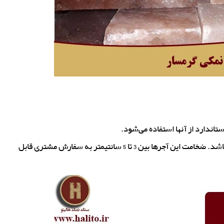
اندارد از آنها استفاده می‌شود.
معمولا مناسبترین ابعاد آجرهای نمکی ابعاد 10*15 و 10*20 می‌باشد. ضخامت این آجرها بین 3 تا 5 سانتیمتر به سفارش مشتری قابل