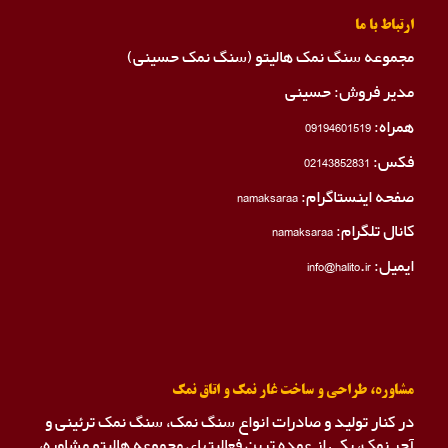
ارتباط با ما
مجموعه سنگ نمک هالیتو (سنگ نمک حسینی)
مدیر فروش: حسینی
همراه:
09194601519
فکس:
02143852831
صفحه اینستاگرام:
namaksaraa
کانال تلگرام:
namaksaraa
ایمیل: info@halito.ir
مشاوره، طراحی و ساخت غار نمک و اتاق نمک
در کنار تولید و صادرات انواع سنگ نمک، سنگ نمک ترئینی و
آجر نمک، یکی از عمده ترین فعالیتهای مجموعه هالیتو مشاوره،