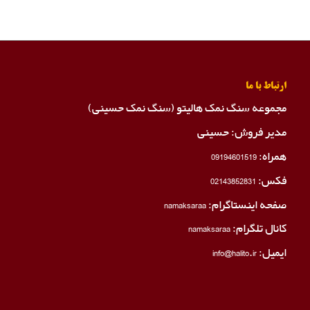
ارتباط با ما
مجموعه سنگ نمک هالیتو (سنگ نمک حسینی)
مدیر فروش: حسینی
همراه:
09194601519
فکس:
02143852831
صفحه اینستاگرام:
namaksaraa
کانال تلگرام:
namaksaraa
ایمیل: info@halito.ir