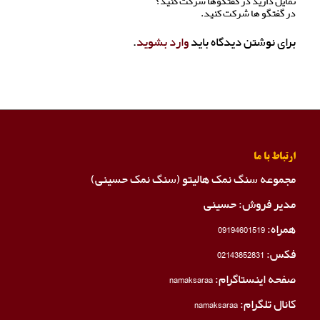
تمایل دارید در گفتگوها شرکت کنید؟
در گفتگو ها شرکت کنید.
برای نوشتن دیدگاه باید
وارد بشوید
.
ارتباط با ما
مجموعه سنگ نمک هالیتو (سنگ نمک حسینی)
مدیر فروش: حسینی
همراه:
09194601519
فکس:
02143852831
صفحه اینستاگرام:
namaksaraa
کانال تلگرام:
namaksaraa