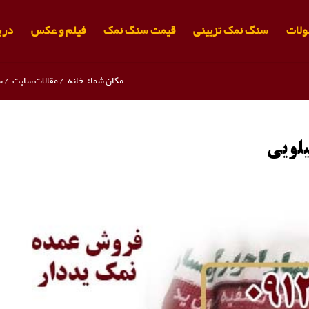
لات
سنگ نمک تزیینی
قیمت سنگ نمک
فیلم و عکس
دربا
مکان شما:
خانه
/
مقالات سایت
/
س