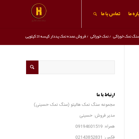
ره ما
تماس با ما
نگ نمک خوراکی
/
نمک خوراکی
/
فروش عمده نمک یددار کیسه 20 کیلویی
ارتباط با ما
مجموعه سنگ نمک هالیتو (سنگ نمک حسینی)
مدیر فروش: حسینی
همراه:
09194601519
فکس:
02143852831