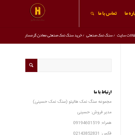
ره ما
تماس با ما
قالات سایت
/
سنگ نمک صنعتی
/
خرید سنگ نمک صنعتی معادن گرمسار
ارتباط با ما
مجموعه سنگ نمک هالیتو (سنگ نمک حسینی)
مدیر فروش: حسینی
همراه:
09194601519
فکس:
02143852831