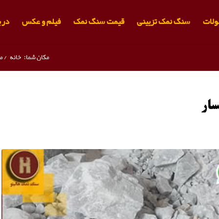
لات
سنگ نمک تزیینی
قیمت سنگ نمک
فیلم و عکس
دربا
مکان شما:
خانه
/
م
ار