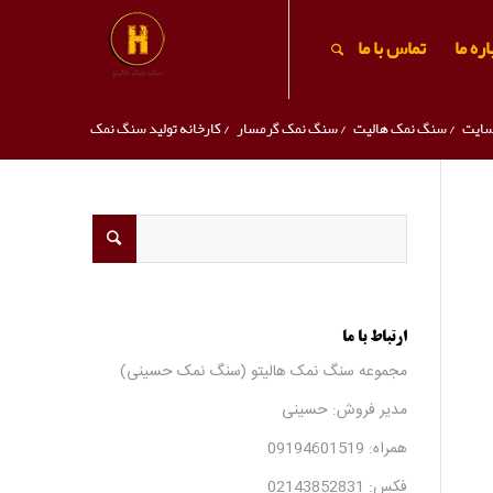
ره ما
تماس با ما
سایت
/
سنگ نمک هالیت
/
سنگ نمک گرمسار
/
کارخانه تولید سنگ نمک
ارتباط با ما
مجموعه سنگ نمک هالیتو (سنگ نمک حسینی)
مدیر فروش: حسینی
همراه:
09194601519
فکس:
02143852831