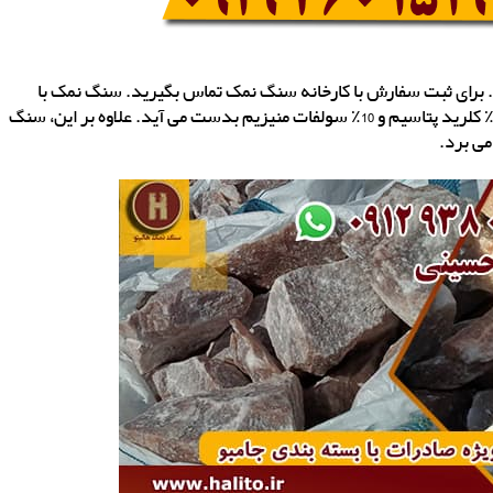
. برای ثبت سفارش با کارخانه سنگ نمک تماس بگیرید. سنگ نمک با
کاهش محتوای سدیم در نمک سفره معمولی و افزودن 25-40٪ کلرید پتاسیم و 10٪ سولفات منیزیم بدست می آید. علاوه بر این، سنگ
می برد.