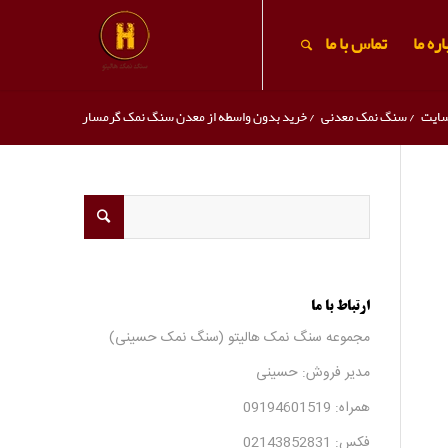
ره ما
تماس با ما
سایت
/
سنگ نمک معدنی
/
خرید بدون واسطه از معدن سنگ نمک گرمسار
ارتباط با ما
مجموعه سنگ نمک هالیتو (سنگ نمک حسینی)
مدیر فروش: حسینی
همراه:
09194601519
فکس:
02143852831