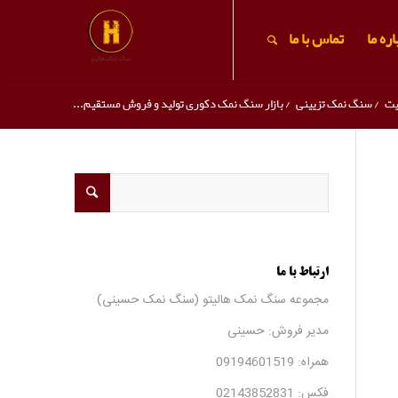
ره ما
تماس با ما
یت
/
سنگ نمک تزیینی
/
بازار سنگ نمک دکوری تولید و فروش مستقیم...
ارتباط با ما
مجموعه سنگ نمک هالیتو (سنگ نمک حسینی)
مدیر فروش: حسینی
همراه:
09194601519
فکس:
02143852831