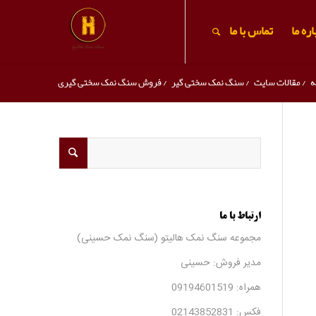
ره ما
تماس با ما
ه
/
مقالات سایت
/
سنگ نمک سختی گیر
/
فروش سنگ نمک سختی گیری
ارتباط با ما
مجموعه سنگ نمک هالیتو (سنگ نمک حسینی)
مدیر فروش: حسینی
همراه:
09194601519
فکس:
02143852831