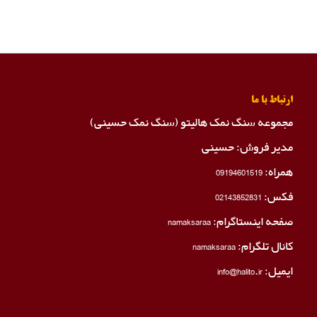
ارتباط با ما
مجموعه سنگ نمک هالیتو (سنگ نمک حسینی)
مدیر فروش: حسینی
همراه:
09194601519
فکس:
02143852831
صفحه اینستاگرام:
namaksaraa
کانال تلگرام:
namaksaraa
ایمیل: info@halito.ir