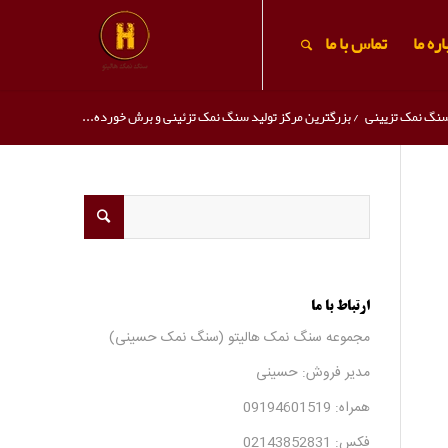
ره ما
تماس با ما
نگ نمک تزیینی
/
بزرگترین مرکز تولید سنگ نمک تزئینی و برش خورده...
ارتباط با ما
مجموعه سنگ نمک هالیتو (سنگ نمک حسینی)
مدیر فروش: حسینی
همراه:
09194601519
فکس:
02143852831