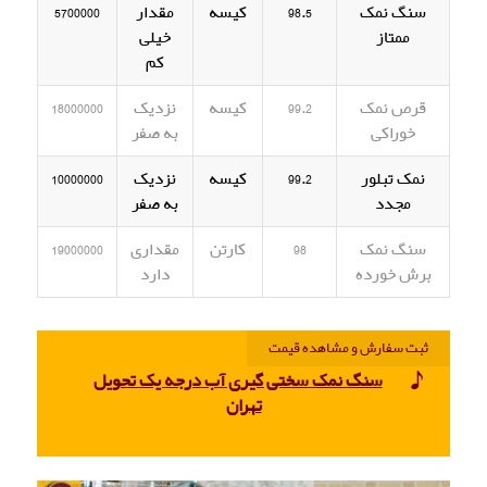
سنگ نمک
98.5
کیسه
مقدار
5700000
ممتاز
خیلی
کم
قرص نمک
99.2
کیسه
نزدیک
18000000
خوراکی
به صفر
نمک تبلور
99.2
کیسه
نزدیک
10000000
مجدد
به صفر
سنگ نمک
98
کارتن
مقداری
19000000
برش خورده
دارد
ثبت سفارش و مشاهده قیمت
سنگ نمک سختی گیری آب درجه یک تحویل
تهران