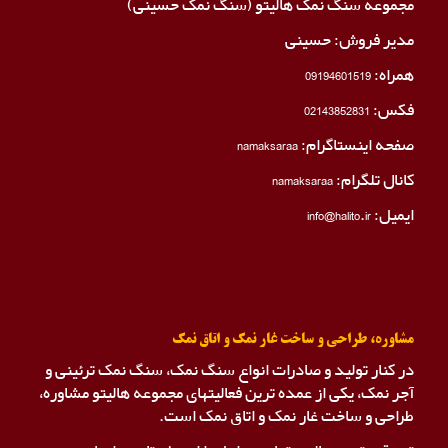
مجموعه سنگ نمک هالیتو (سنگ نمک حسینی)
مدیر فروش: حسینی
همراه:
09194601519
فکس:
02143852831
صفحه اینستاگرام:
namaksaraa
کانال تلگرام:
namaksaraa
ایمیل: info@halito.ir
مشاوره، طراحی و ساخت غار نمک و اتاق نمک
در کنار تولید و صادرات انواع سنگ نمک، سنگ نمک ترئینی و
آجر نمک، یکی از عمده ترین فعالیتهای مجموعه هالیتو مشاوره،
طراحی و ساخت غار نمک و اتاق نمک است.