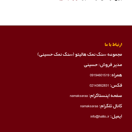
ارتباط با ما
مجموعه سنگ نمک هالیتو (سنگ نمک حسینی)
مدیر فروش: حسینی
همراه:
09194601519
فکس:
02143852831
صفحه اینستاگرام:
namaksaraa
کانال تلگرام:
namaksaraa
ایمیل: info@halito.ir