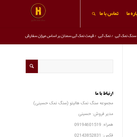
ره ما
تماس با ما
سنگ نمک آبی
/
نمک آبی
/
قیمت نمک آبی سمنان بر اساس میزان سفارش
ارتباط با ما
مجموعه سنگ نمک هالیتو (سنگ نمک حسینی)
مدیر فروش: حسینی
همراه:
09194601519
فکس:
02143852831