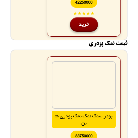
42250000
★★★★★
خرید
قیمت نمک پودری
پودر سنگ نمک نمک پودری 25
تن
38750000