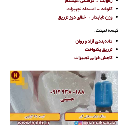
رطوبت → گرفتگی سیستم
کلوخه → انسداد تجهیزات
وزن ناپایدار → خطای دوز تزریق
کیسه لمینت:
دانه‌بندی آزاد و روان
تزریق یکنواخت
کاهش خرابی تجهیزات