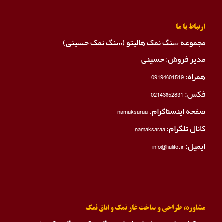
ارتباط با ما
مجموعه سنگ نمک هالیتو (سنگ نمک حسینی)
مدیر فروش: حسینی
همراه:
09194601519
فکس:
02143852831
صفحه اینستاگرام:
namaksaraa
کانال تلگرام:
namaksaraa
ایمیل: info@halito.ir
مشاوره، طراحی و ساخت غار نمک و اتاق نمک